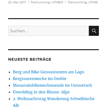
Veröffentlicht
Kategorien
Schlagwörter
22. Mai 2017
Trailrunning
,
UTMB®
Trailrunning
,
UTMB
am
SU
Suchen
nach:
NEUESTE BEITRÄGE
Berg und Bike Genusstouren am Lago
Bergtourenwoche im Orobie
Mountainbikewochenende im Unteretsch
Freeriding in den Rhone-Alps
2. Weihnachtstag Wanderung Schwäbische
Alb