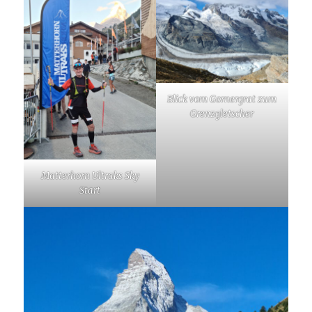
Blick vom Gornergrat zum
Grenzgletscher
Matterhorn Ultraks Sky
Start