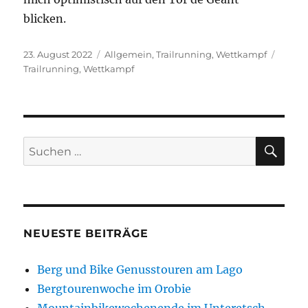
blicken.
Veröffentlicht
Kategorien
Schla
23. August 2022
Allgemein
,
Trailrunning
,
Wettkampf
am
Trailrunning
,
Wettkampf
SU
Suchen
nach:
NEUESTE BEITRÄGE
Berg und Bike Genusstouren am Lago
Bergtourenwoche im Orobie
Mountainbikewochenende im Unteretsch