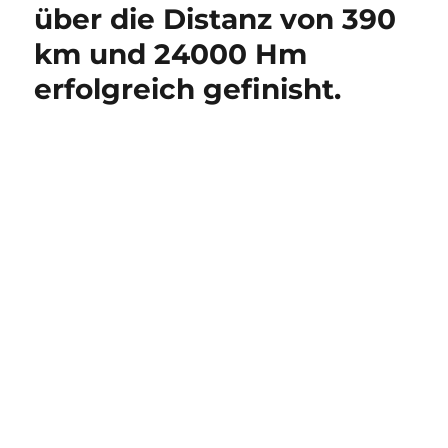
über die Distanz von 390
km und 24000 Hm
erfolgreich gefinisht.
Die Vorbereitungen auf den 2. Crossing
Switzerland sind optimal verlaufen und die
Freude auf die Reise von Vaduz nach Montreux
über die Distanz von 390 km und 24000 Hm
war riesen groß. Es sollte die bisher längste
Tour durch 7 Alpenkantone der Schweiz mit
vielen unvergesslichen Momenten und
Eindrücken werden. Über 14 Alpenpässe war die