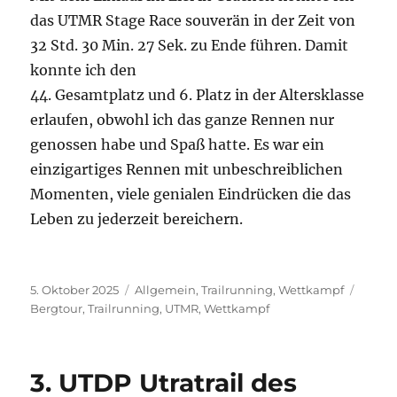
das UTMR Stage Race souverän in der Zeit von
32 Std. 30 Min. 27 Sek. zu Ende führen. Damit
konnte ich den
44. Gesamtplatz und 6. Platz in der Altersklasse
erlaufen, obwohl ich das ganze Rennen nur
genossen habe und Spaß hatte. Es war ein
einzigartiges Rennen mit unbeschreiblichen
Momenten, viele genialen Eindrücken die das
Leben zu jederzeit bereichern.
Veröffentlicht
Kategorien
Schla
5. Oktober 2025
Allgemein
,
Trailrunning
,
Wettkampf
am
Bergtour
,
Trailrunning
,
UTMR
,
Wettkampf
3. UTDP Utratrail des