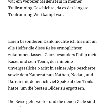
Kaser und sein Team, der mir eine
unvergessliche Nacht in seiner Alpe bescherte,
sowie dem Kamerateam Nathan, Nadan, und
Darren mit denen ich viel Spaß auf den Trails
hatte, um die besten Bilder zu ergattern.
Die Reise geht weiter und die neuen Ziele sind
gesteckt.
Keep on running, Frank
Veröffentlicht
Kategorien
2. August 2024
Allgemein
,
Crossing Switzerland
,
am
Schlagwörter
Trailrunning
,
Wettkampf
Trailrunning
,
Wettkampf