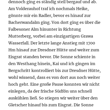
den Westhang hinein, Kai und ich gingen im
Bergschritt kontrolliert bis zur Dresdner Hütte,
wohl wissend, dass es von dort aus noch weiter
hoch geht. Eine große Pause konnten wir nicht
einlegen, da der frische Südfön uns schnell
auskühlen ließ. So stiegen wir weiter über den
Gletscher hinauf bis zum Eisgrat. Die Sonne
war inzwischen ein wenig verdeckt, wodurch
die Schneefelder gut zu begehen waren.
In der Zeit von 17:06,15 Stunden konnte ich
souverän mit dem 127. Gesamtplatz und 27.
Platz AK das Rennen beenden. Ich hatte das
Gefühl noch weiter laufen zu können und
genügend Energie zu haben, das war das