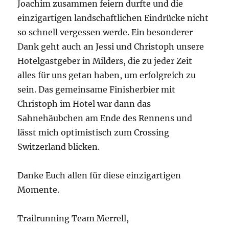
lässt mich optimistisch zum Crossing
Switzerland blicken.
Danke Euch allen für diese einzigartigen
Momente.
Trailrunning Team Merrell,
Frank
Veröffentlicht
Kategorien
Schlagwör
4. Juli 2024
Allgemein
,
Trailrunning
,
Wettkampf
am
Trailrunning
,
Wettkampf
6. Trail du Grand Ballon,
72 km – 3100 Hm
erfolgreich gefinisht.