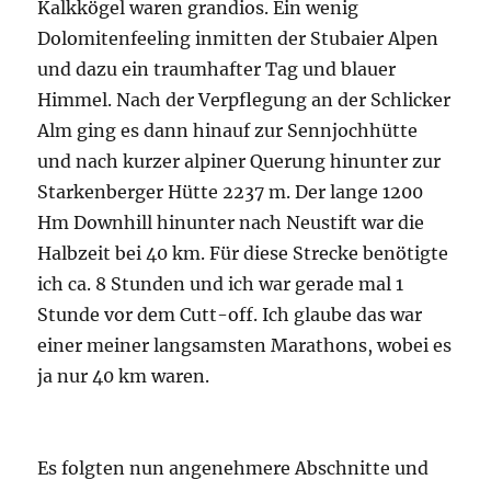
ich ca. 8 Stunden und ich war gerade mal 1
Stunde vor dem Cutt-off. Ich glaube das war
einer meiner langsamsten Marathons, wobei es
ja nur 40 km waren.
Es folgten nun angenehmere Abschnitte und
dennoch ging es ständig steil bergauf und ab.
Am Volderauhof traf ich nochmals Heike,
gönnte mir ein Radler, bevor es hinauf zur
Bacherwandalm ging. Von dort ging es über die
Falbesoner Alm hinunter in Richtung
Mutterberg, vorbei am einzigartigen Grawa
Wasserfall. Der letzte lange Anstieg mit 1700
Hm hinauf zur Dresdner Hütte und weiter zum
Eisgrat standen bevor. Die Sonne schiente in