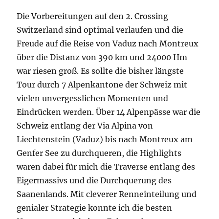
Schweiz entlang der Via Alpina von
Liechtenstein (Vaduz) bis nach Montreux am
Genfer See zu durchqueren, die Highlights
waren dabei für mich die Traverse entlang des
Eigermassivs und die Durchquerung des
Saanenlands. Mit cleverer Renneinteilung und
genialer Strategie konnte ich die besten
Hotspots zur richtigen Zeit passieren.
Unvergessliche Sonnenauf- und untergänge
begleiteten mich dabei über die schroffen
Berge. Die Vielzahl an Menschen die ich dabei
auf dem Weg kennen lernen durfte trugen dazu
bei, dass ich das Rennen erfolgreich und
souverän in der Zeit von 123 Std. 16 min. 51
Sek.auf dem 64. Platz finishen konnte. Ich
fühlte mich extrem gut, hatte keine Blessuren