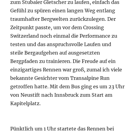
bekannte Gesichter vom Transalpine Run
getroffen hatte. Mit dem Bus ging es um 23 Uhr
von Neustift nach Innsbruck zum Start am
Kapitelplatz.
Pünktlich um 1 Uhr startete das Rennen bei
sternenklarem Himmel und es ging von Anfang
an sehr schnell auf den Straßen mit
Polizeischutz durch die Stadt in Richtung Berg
Isel. Von dort zog sich die Strecke
kontinuierlich über Natters und die Mutterer
Alm teilweise geradeaus durch den Wald den
Berg hinauf. Es ging gleich richtig zur Sache
und ich teilte mir bewusst das Rennen gut ein,
um für die technisch anspruchsvollen Passagen