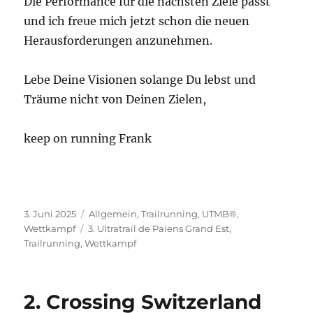
Die Performance für die nächsten Ziele passt
und ich freue mich jetzt schon die neuen
Herausforderungen anzunehmen.
Lebe Deine Visionen solange Du lebst und
Träume nicht von Deinen Zielen,
keep on running Frank
Veröffentlicht
Kategorien
3. Juni 2025
Allgemein
,
Trailrunning
,
UTMB®
,
am
Schlagwörter
Wettkampf
3. Ultratrail de Paiens Grand Est
,
Trailrunning
,
Wettkampf
2. Crossing Switzerland