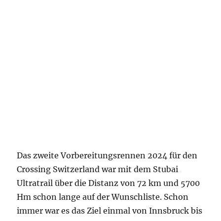
Das zweite Vorbereitungsrennen 2024 für den
Crossing Switzerland war mit dem Stubai
Ultratrail über die Distanz von 72 km und 5700
Hm schon lange auf der Wunschliste. Schon
immer war es das Ziel einmal von Innsbruck bis
zum Stubaier Gletscher zu laufen, einfach das
Gefühl zu spüren einen langen Weg entlang
traumhafter Bergwelten zurückzulegen. Der
Zeitpunkt passte, um vor dem Crossing
Switzerland noch einmal die Performance zu
testen und das anspruchsvolle Laufen und
steile Bergaufgehen auf ausgesetzten
Bergpfaden zu trainieren. Die Freude auf ein
einzigartiges Rennen war groß, zumal ich viele