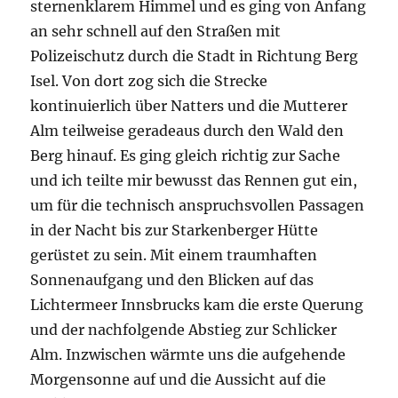
in der Nacht bis zur Starkenberger Hütte
gerüstet zu sein. Mit einem traumhaften
Sonnenaufgang und den Blicken auf das
Lichtermeer Innsbrucks kam die erste Querung
und der nachfolgende Abstieg zur Schlicker
Alm. Inzwischen wärmte uns die aufgehende
Morgensonne auf und die Aussicht auf die
Kalkkögel waren grandios. Ein wenig
Dolomitenfeeling inmitten der Stubaier Alpen
und dazu ein traumhafter Tag und blauer
Himmel. Nach der Verpflegung an der Schlicker
Alm ging es dann hinauf zur Sennjochhütte
und nach kurzer alpiner Querung hinunter zur
Starkenberger Hütte 2237 m. Der lange 1200
Hm Downhill hinunter nach Neustift war die
Halbzeit bei 40 km. Für diese Strecke benötigte