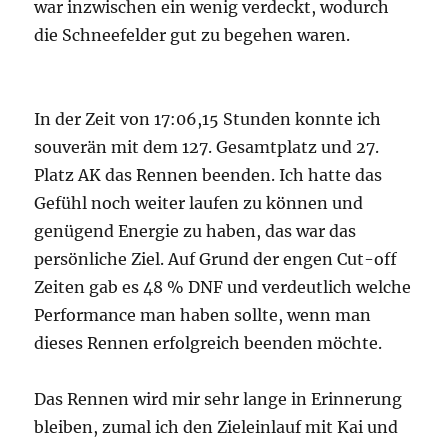
persönliche Ziel. Auf Grund der engen Cut-off
Zeiten gab es 48 % DNF und verdeutlich welche
Performance man haben sollte, wenn man
dieses Rennen erfolgreich beenden möchte.
Das Rennen wird mir sehr lange in Erinnerung
bleiben, zumal ich den Zieleinlauf mit Kai und
Joachim zusammen feiern durfte und die
einzigartigen landschaftlichen Eindrücke nicht
so schnell vergessen werde. Ein besonderer
Dank geht auch an Jessi und Christoph unsere
Hotelgastgeber in Milders, die zu jeder Zeit
alles für uns getan haben, um erfolgreich zu
sein. Das gemeinsame Finisherbier mit
Christoph im Hotel war dann das
Sahnehäubchen am Ende des Rennens und