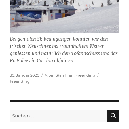
Bei genialen Skibedingungen konnten wir den
frischen Neuschnee bei traumhaftem Wetter
geniessen und natürlich den Tofanaschuss und das
Ra Valees in Cortina abfahren.
Veröffentlicht
Kategorien
Schlagwörter
30. Januar 2020
Alpin Skifahren
,
Freeriding
am
Freeriding
SU
Suchen
nach: