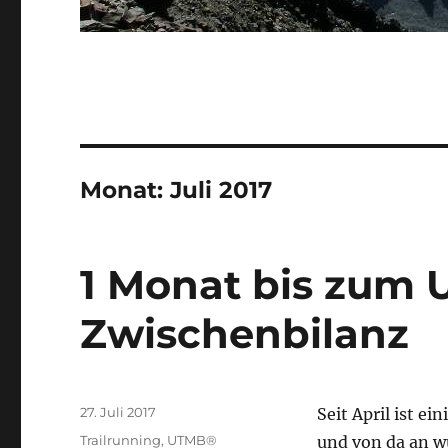
Monat:
Juli 2017
1 Monat bis zum 
Zwischenbilanz
Veröffentlicht
27. Juli 2017
Seit April ist ei
am
Kategorien
Trailrunning
,
UTMB®
und von da an w