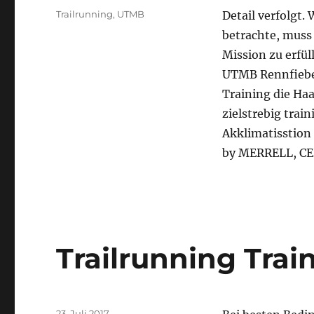
Schlagwörter
Trailrunning
,
UTMB
Detail verfolgt
betrachte, muss 
Mission zu erfül
UTMB Rennfieber
Training die Ha
zielstrebig trai
Akklimatisstion
by MERRELL, CEP
Trailrunning Trai
Veröffentlicht
23. Juli 2017