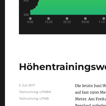
Höhentrainingswo
Veröffentlicht
2. Juli 2017
Die letzte Juni
am
Kategorien
Trailrunning
,
UTMB®
auf fast 1900 Me
Schlagwörter
Trailrunning
,
UTMB
Meter. Am Freit
Berglauf auferle