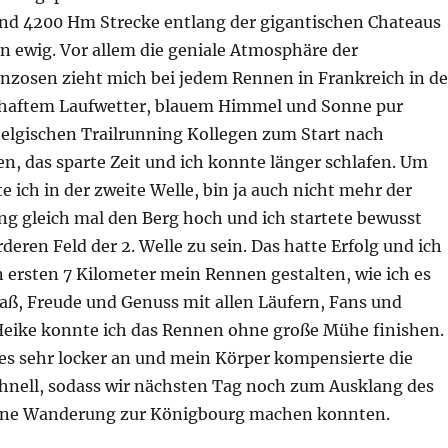
nd 4200 Hm Strecke entlang der gigantischen Chateaus
n ewig. Vor allem die geniale Atmosphäre der
anzosen zieht mich bei jedem Rennen in Frankreich in d
mhaftem Laufwetter, blauem Himmel und Sonne pur
belgischen Trailrunning Kollegen zum Start nach
en, das sparte Zeit und ich konnte länger schlafen. Um
te ich in der zweite Welle, bin ja auch nicht mehr der
ing gleich mal den Berg hoch und ich startete bewusst
deren Feld der 2. Welle zu sein. Das hatte Erfolg und ich
 ersten 7 Kilometer mein Rennen gestalten, wie ich es
Spaß, Freude und Genuss mit allen Läufern, Fans und
ike konnte ich das Rennen ohne große Mühe finishen.
lles sehr locker an und mein Körper kompensierte die
chnell, sodass wir nächsten Tag noch zum Ausklang des
ne Wanderung zur Königbourg machen konnten.