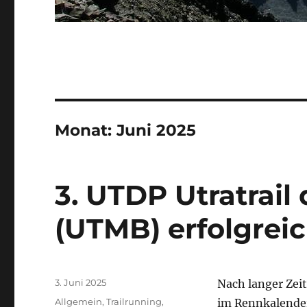
Monat:
Juni 2025
3. UTDP Utratrail
(UTMB) erfolgreic
Veröffentlicht
3. Juni 2025
Nach langer Zei
am
Kategorien
Allgemein
,
Trailrunning
,
im Rennkalender 