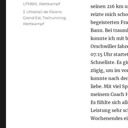
UTMB®
,
Wettkampf
seinen 216 km u
Schlagwörter
3. Ultratrail de Paiens
reizte mich scho
Grand Est
,
Trailrunning
,
begeisterten Fr
Wettkampf
Bann. Bei trau
konnte ich mit 
Orschwiller fahr
07:15 Uhr starte
Schnellste. Es g
zügig, um im vor
konnte nach den
liebe. Mit viel 
meinem Coach He
Es fühlte sich a
Leistung sehr s
Wochenendes ei