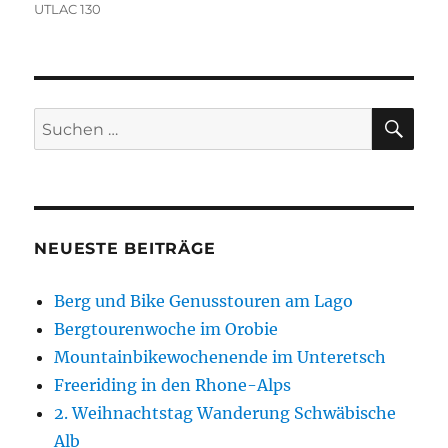
am
UTLAC 130
SU
Suchen
nach:
NEUESTE BEITRÄGE
Berg und Bike Genusstouren am Lago
Bergtourenwoche im Orobie
Mountainbikewochenende im Unteretsch
Freeriding in den Rhone-Alps
2. Weihnachtstag Wanderung Schwäbische
Alb