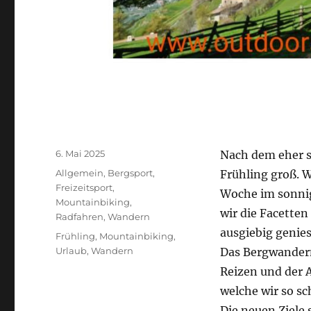
Veröffentlicht
6. Mai 2025
Nach dem eher s
am
Kategorien
Allgemein
,
Bergsport
,
Frühling groß. 
Freizeitsport
,
Woche im sonnig
Mountainbiking
,
wir die Facette
Radfahren
,
Wandern
ausgiebig genie
Schlagwörter
Frühling
,
Mountainbiking
,
Urlaub
,
Wandern
Das Bergwander
Reizen und der 
welche wir so sc
Die neuen Ziele 