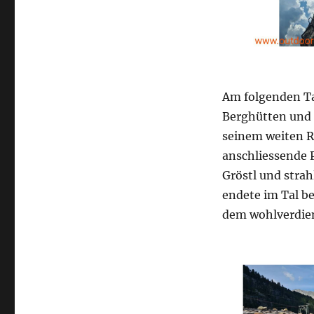
Am folgenden Tag
Berghütten und a
seinem weiten R
anschliessende P
Gröstl und stra
endete im Tal b
dem wohlverdien