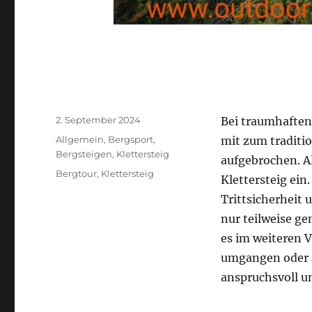
Veröffentlicht
2. September 2024
Bei traumhaften
am
Kategorien
Allgemein
,
Bergsport
,
mit zum traditi
Bergsteigen
,
Klettersteig
aufgebrochen. Al
Schlagwörter
Bergtour
,
Klettersteig
Klettersteig ein
Trittsicherheit 
nur teilweise g
es im weiteren 
umgangen oder a
anspruchsvoll u