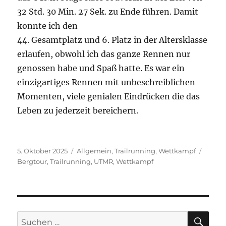
32 Std. 30 Min. 27 Sek. zu Ende führen. Damit
konnte ich den
44. Gesamtplatz und 6. Platz in der Altersklasse
erlaufen, obwohl ich das ganze Rennen nur
genossen habe und Spaß hatte. Es war ein
einzigartiges Rennen mit unbeschreiblichen
Momenten, viele genialen Eindrücken die das
Leben zu jederzeit bereichern.
Veröffentlicht
Kategorien
Schla
5. Oktober 2025
Allgemein
,
Trailrunning
,
Wettkampf
am
Bergtour
,
Trailrunning
,
UTMR
,
Wettkampf
SU
Suchen