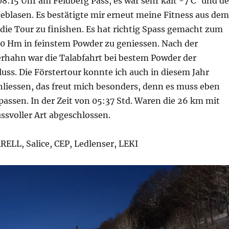
08:15 Uhr am Feldberg Pass, es war sehr kalt -7 C° und de
eblasen. Es bestätigte mir erneut meine Fitness aus dem
die Tour zu finishen. Es hat richtig Spass gemacht zum
0 Hm in feinstem Powder zu geniessen. Nach der
rhahn war die Talabfahrt bei bestem Powder der
ss. Die Förstertour konnte ich auch in diesem Jahr
hliessen, das freut mich besonders, denn es muss eben
assen. In der Zeit von 05:37 Std. Waren die 26 km mit
ssvoller Art abgeschlossen.
ELL, Salice, CEP, Ledlenser, LEKI