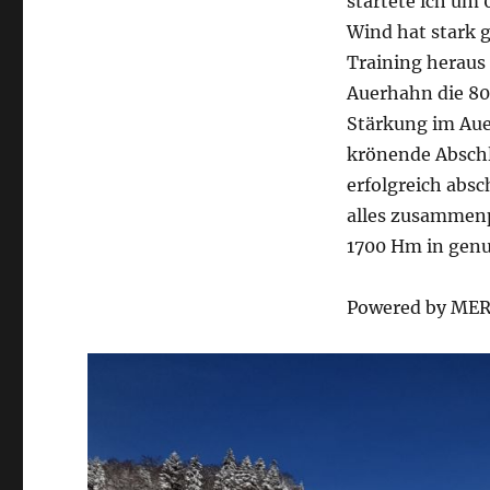
startete ich um 
Wind hat stark g
Training heraus 
Auerhahn die 80
Stärkung im Aue
krönende Abschlu
erfolgreich absc
alles zusammenp
1700 Hm in genu
Powered by MERR