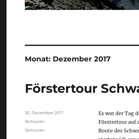
Monat:
Dezember 2017
Förstertour Schw
Veröffentlicht
30. Dezember 2017
Es war der Tag 
am
Kategorien
Skitouren
Förstertour auf 
Schlagwörter
Skitouren
Route des Schwa