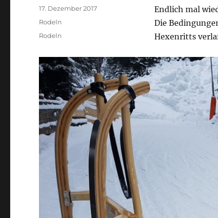
Veröffentlicht
17. Dezember 2017
Endlich mal wied
am
Kategorien
Rodeln
Die Bedingungen
Schlagwörter
Rodeln
Hexenritts verla