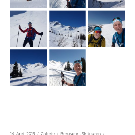
Veröffentlicht
Format
Kategorien
Schlagwörter
14. April 2019
Galerie
Bergsport
,
Skitouren