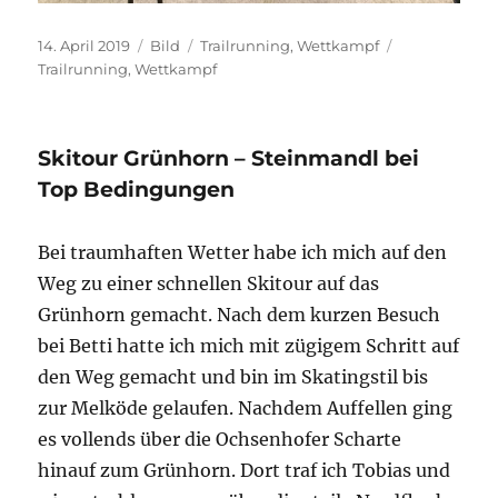
Veröffentlicht
Format
Kategorien
Schlagwörter
14. April 2019
Bild
Trailrunning
,
Wettkampf
am
Trailrunning
,
Wettkampf
Skitour Grünhorn – Steinmandl bei
Top Bedingungen
Bei traumhaften Wetter habe ich mich auf den
Weg zu einer schnellen Skitour auf das
Grünhorn gemacht. Nach dem kurzen Besuch
bei Betti hatte ich mich mit zügigem Schritt auf
den Weg gemacht und bin im Skatingstil bis
zur Melköde gelaufen. Nachdem Auffellen ging
es vollends über die Ochsenhofer Scharte
hinauf zum Grünhorn. Dort traf ich Tobias und