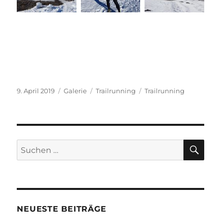
Veröffentlicht
Format
Kategorien
Schlagwörter
9. April 2019
Galerie
Trailrunning
Trailrunning
am
SU
Suchen
nach:
NEUESTE BEITRÄGE