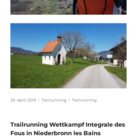
Veröffentlicht
Kategorien
Schlagwörter
29. April 2019
Trailrunning
Trailrunning
am
Trailrunning Wettkampf Integrale des
Fous in Niederbronn les Bains