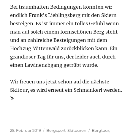
Bei traumhaften Bedingungen konnten wir
endlich Frank’s Lieblingsberg mit den Skiern
besteigen. Es ist immer ein tolles Gefühl wenn
man auf solch einem formschönen Berg steht
und an zahlreiche Besteigungen mit dem
Hochzug Mittenwald zurückblicken kann. Ein
grandioser Tag für uns, der leider auch durch
einen Lawinenabgang getrübt wurde.
Wir freuen uns jetzt schon auf die nächste
Skitour, es wird erneut ein Schmankerl werden.
⛷
Veröffentlicht
Kategorien
Schlagwörter
25. Februar 2019
Bergsport
,
Skitouren
Bergtour
,