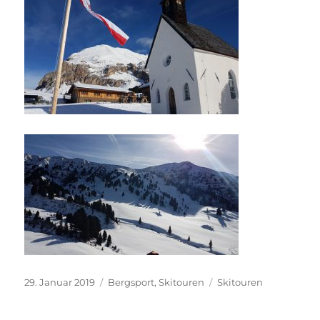
Veröffentlicht
Kategorien
Schlagwörter
29. Januar 2019
Bergsport
,
Skitouren
Skitouren
am