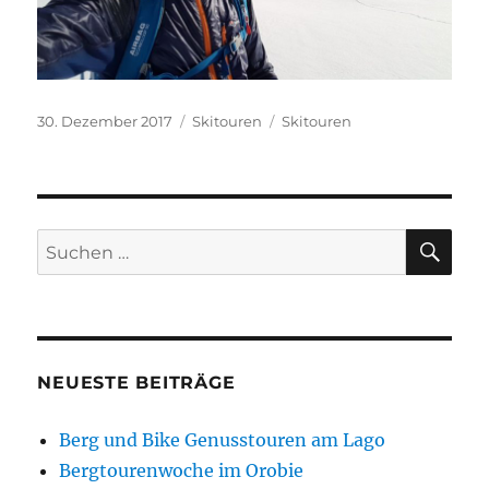
Veröffentlicht
Kategorien
Schlagwörter
30. Dezember 2017
Skitouren
Skitouren
am
SU
Suchen
nach:
NEUESTE BEITRÄGE
Berg und Bike Genusstouren am Lago
Bergtourenwoche im Orobie