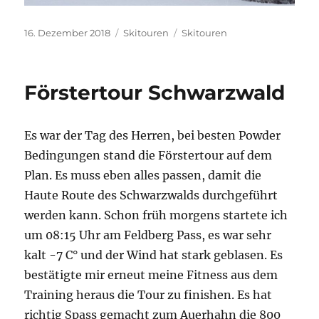
Veröffentlicht
Kategorien
Schlagwörter
16. Dezember 2018
Skitouren
Skitouren
am
Förstertour Schwarzwald
Es war der Tag des Herren, bei besten Powder
Bedingungen stand die Förstertour auf dem
Plan. Es muss eben alles passen, damit die
Haute Route des Schwarzwalds durchgeführt
werden kann. Schon früh morgens startete ich
um 08:15 Uhr am Feldberg Pass, es war sehr
kalt -7 C° und der Wind hat stark geblasen. Es
bestätigte mir erneut meine Fitness aus dem
Training heraus die Tour zu finishen. Es hat
richtig Spass gemacht zum Auerhahn die 800