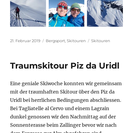
Veröffentlicht
Kategorien
Schlagwörter
21. Februar 2019
Bergsport
,
Skitouren
Skitouren
am
Traumskitour Piz da Uridl
Eine geniale Skiwoche konnten wir gemeinsam
mit der traumhaften Skitour über den Piz da
Uridl bei herrlichen Bedingungen abschliessen.
Bei Tagliatelle al Cervo und einem Lagrain
dunkel genossen wir den Nachmittag auf der
Sonnenterasse beim Zallinger bevor wir nach