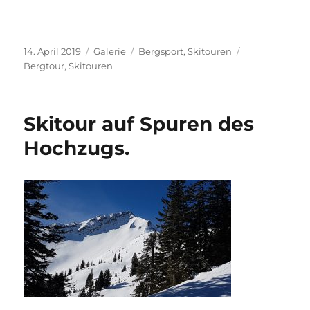
Veröffentlicht
Format
Kategorien
Schlagwörter
14. April 2019
Galerie
Bergsport
,
Skitouren
am
Bergtour
,
Skitouren
Skitour auf Spuren des
Hochzugs.