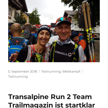
Veröffentlicht
Kategorien
Schlagwörter
5. September 2018
Trailrunning
,
Wettkampf
am
Trailrunning
Transalpine Run 2 Team
Trailmagazin ist startklar