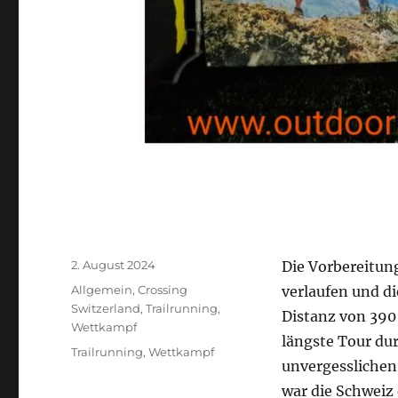
Veröffentlicht
2. August 2024
Die Vorbereitung
am
Kategorien
Allgemein
,
Crossing
verlaufen und d
Switzerland
,
Trailrunning
,
Distanz von 390 
Wettkampf
längste Tour du
Schlagwörter
Trailrunning
,
Wettkampf
unvergessliche
war die Schweiz 