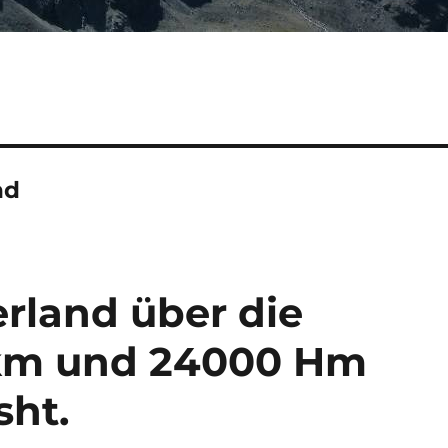
nd
erland über die
 km und 24000 Hm
sht.