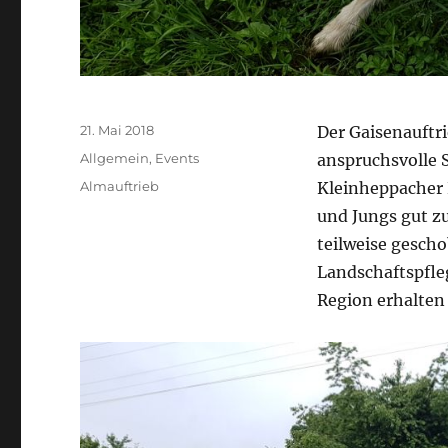
Veröffentlicht
21. Mai 2018
Der Gaisenauftrie
am
Kategorien
Allgemein
,
Events
anspruchsvolle 
Schlagwörter
Almauftrieb
Kleinheppacher 
und Jungs gut z
teilweise gesch
Landschaftspfle
Region erhalten