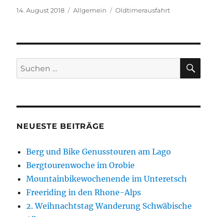
Veröffentlicht
Kategorien
Schlagwörter
14. August 2018
Allgemein
Oldtimerausfahrt
am
SU
Suchen
nach:
NEUESTE BEITRÄGE
Berg und Bike Genusstouren am Lago
Bergtourenwoche im Orobie
Mountainbikewochenende im Unteretsch
Freeriding in den Rhone-Alps
2. Weihnachtstag Wanderung Schwäbische