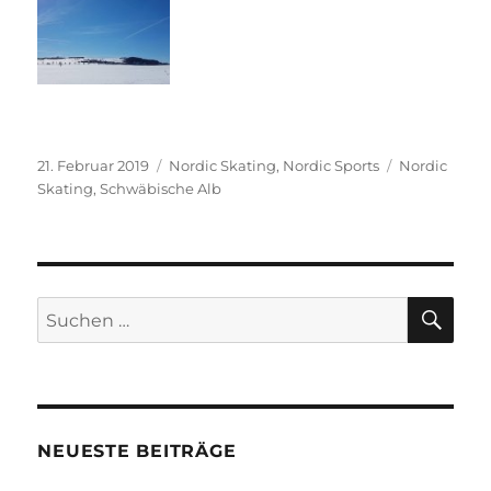
Veröffentlicht
Kategorien
Schlagwörte
21. Februar 2019
Nordic Skating
,
Nordic Sports
Nordic
am
Skating
,
Schwäbische Alb
SU
Suchen
nach:
NEUESTE BEITRÄGE