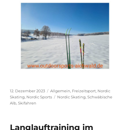
Veröffentlicht
Kategorien
12. Dezember 2023
Allgemein
,
Freizeitsport
,
Nordic
am
Schlagwörter
Skating
,
Nordic Sports
Nordic Skating
,
Schwäbische
Alb
,
Skifahren
Langlauftraining im