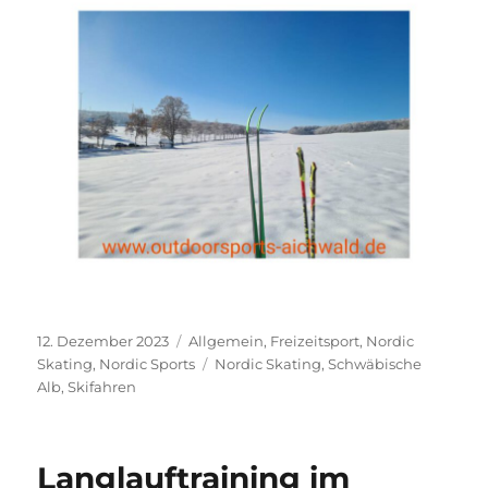
Veröffentlicht
Kategorien
12. Dezember 2023
Allgemein
,
Freizeitsport
,
Nordic
am
Schlagwörter
Skating
,
Nordic Sports
Nordic Skating
,
Schwäbische
Alb
,
Skifahren
Langlauftraining im