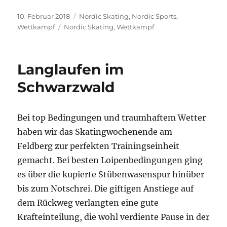
Veröffentlicht
Kategorien
10. Februar 2018
Nordic Skating
,
Nordic Sports
,
am
Schlagwörter
Wettkampf
Nordic Skating
,
Wettkampf
Langlaufen im
Schwarzwald
Bei top Bedingungen und traumhaftem Wetter
haben wir das Skatingwochenende am
Feldberg zur perfekten Trainingseinheit
gemacht. Bei besten Loipenbedingungen ging
es über die kupierte Stübenwasenspur hinüber
bis zum Notschrei. Die giftigen Anstiege auf
dem Rückweg verlangten eine gute
Krafteinteilung, die wohl verdiente Pause in der