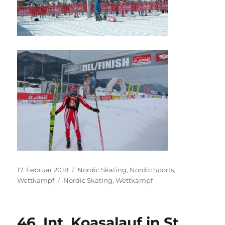
Veröffentlicht
Kategorien
17. Februar 2018
Nordic Skating
,
Nordic Sports
,
am
Schlagwörter
Wettkampf
Nordic Skating
,
Wettkampf
46. Int. Koasalauf in St.