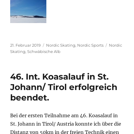
Veröffentlicht
Kategorien
Schlagwörte
21. Februar 2019
Nordic Skating
,
Nordic Sports
Nordic
am
Skating
,
Schwäbische Alb
46. Int. Koasalauf in St.
Johann/ Tirol erfolgreich
beendet.
Bei der ersten Teilnahme am 46. Koasalauf in
St. Johann in Tirol/ Austria konnte ich über die
Distanz von 50km in der freien Technik einen