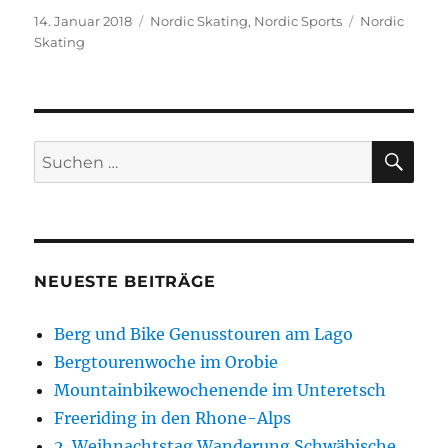
Veröffentlicht
Kategorien
Schlagwörter
14. Januar 2018
Nordic Skating
,
Nordic Sports
Nordic
am
Skating
SU
Suchen
nach:
NEUESTE BEITRÄGE
Berg und Bike Genusstouren am Lago
Bergtourenwoche im Orobie
Mountainbikewochenende im Unteretsch
Freeriding in den Rhone-Alps
2. Weihnachtstag Wanderung Schwäbische