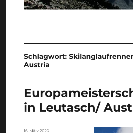
Schlagwort:
Skilanglaufrenne
Austria
Europameistersc
in Leutasch/ Austr
Veröffentlicht
16. März 2020